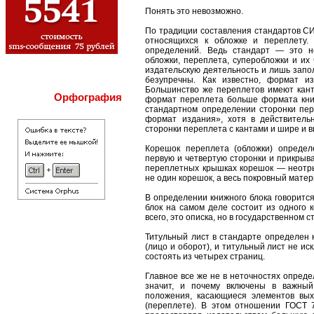
Понять это невозможно.
По традиции составления стандартов С
относящихся к обложке и переплету.
определений. Ведь стандарт — это н
обложки, переплета, суперобложки и их
издательскую деятельность и лишь запо
безупречны. Как известно, формат и
Большинство же переплетов имеют кант
Орфография
формат переплета больше формата книж
стандартном определении сторонки пере
формат издания», хотя в действитель
сторонки переплета с кантами и шире и
Корешок переплета (обложки) определ
первую и четвертую сторонки и прикрыв
переплетных крышках корешок — неотры
не один корешок, а весь покровный матер
В определении книжного блока говорится
блок на самом деле состоит из одного 
всего, это описка, но в государственном 
Титульный лист в стандарте определен к
(лицо и оборот), и титульный лист не и
состоять из четырех страниц.
Главное все же не в неточностях опреде
значит, и почему включены в важный
положения, касающиеся элементов вых
(переплете). В этом отношении ГОСТ 