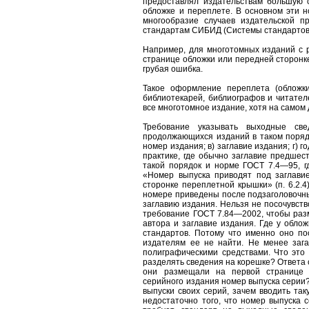
предоставлял издательствам большую 
обложке и переплете. В основном эти н
многообразие случаев издательской п
стандартам СИБИД (Системы стандартов 
Например, для многотомных изданий с 
странице обложки или передней сторон
грубая ошибка.
Такое оформление переплета (обложки
библиотекарей, библиографов и читателе
все многотомное издание, хотя на самом 
Требование указывать выходные св
продолжающихся изданий в таком порядке
номер издания; в) заглавие издания; г) 
практике, где обычно заглавие предшест
такой порядок и норме ГОСТ 7.4—95, 
«Номер выпуска приводят под заглави
сторонке переплетной крышки» (п. 6.2.4
номере приведены после подзаголовочных
заглавию издания. Нельзя не посочувств
требование ГОСТ 7.84—2002, чтобы разм
автора и заглавие издания. Где у облож
стандартов. Потому что именно оно по
издателям ее не найти. Не менее зага
полиграфическими средствами. Что это 
разделять сведения на корешке? Ответа с
они размещали на первой странице о
серийного издания номер выпуска серии? 
выпуски своих серий, зачем вводить та
недостаточно того, что номер выпуска с