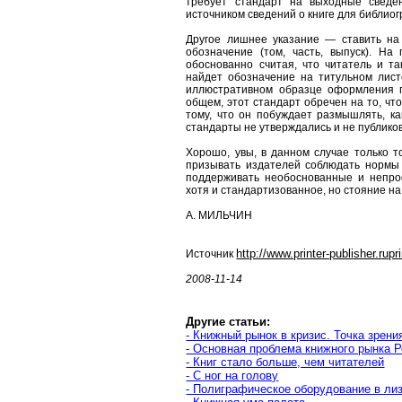
требует стандарт на выходные сведе
источником сведений о книге для библио
Другое лишнее указание — ставить на 
обозначение (том, часть, выпуск). На
обоснованно считая, что читатель и та
найдет обозначение на титульном лист
иллюстративном образце оформления п
общем, этот стандарт обречен на то, что 
тому, что он побуждает размышлять, ка
стандарты не утверждались и не публико
Хорошо, увы, в данном случае только то
призывать издателей соблюдать нормы э
поддерживать необоснованные и непро
хотя и стандартизованное, но стояние на
А. МИЛЬЧИН
http://www.printer-publisher.rupri
Источник
2008-11-14
Другие статьи:
- Книжный рынок в кризис. Точка зрени
- Основная проблема книжного рынка Р
- Книг стало больше, чем читателей
- С ног на голову
- Полиграфическое оборудование в ли