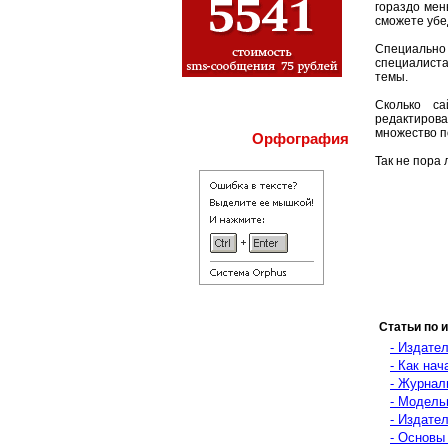
гораздо ме
сможете убе
Специально
специалиста
темы.
Сколько с
редактирова
множество п
Орфография
Так не пора 
Статьи по 
- Издате
- Как нач
- Журнал
- Модель
- Издате
- Основы