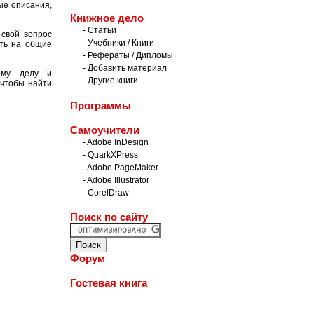
ые описания,
Книжное дело
- Статьи
 свой вопрос
- Учебники / Книги
ать на общие
- Рефераты / Дипломы
- Добавить материал
ому делу и
- Другие книги
 чтобы найти
Программы
Самоучители
- Adobe InDesign
- QuarkXPress
- Adobe PageMaker
- Adobe Illustrator
- CorelDraw
Поиск по сайту
Форум
Гостевая книга