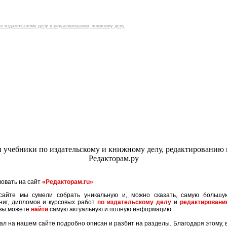
о сайте
|
п
овать на сайт
«Редакторам.ru»
айте мы сумели собрать уникальную и, можно сказать, самую большу
книг, дипломов и курсовых работ
по издательскому делу
и
редактировани
 вы можете
найти
самую актуальную и полную информацию.
ал на нашем сайте подробно описан и разбит на разделы. Благодаря этому, 