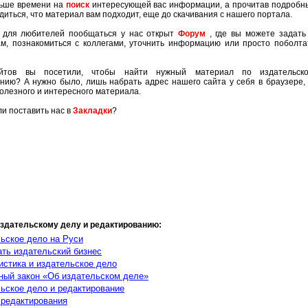
ньше времени на
поиск
интересующей вас информации, а прочитав подробн
диться, что материал вам подходит, еще до скачивания с нашего портала.
 для любителей пообщаться у нас открыт
Форум
, где вы можете задать
м, познакомиться с коллегами, уточнить информацию или просто поболт
айтов вы посетили, чтобы найти нужный материал по издательск
нию? А нужно было, лишь набрать адрес нашего сайта у себя в браузере,
олезного и интересного материала.
ли поставить нас в
Закладки
?
издательскому делу и редактированию:
льское дело на Руси
ать издательский бизнес
истика и издательское дело
ный закон «Об издательском деле»
льское дело и редактирование
 редактирования