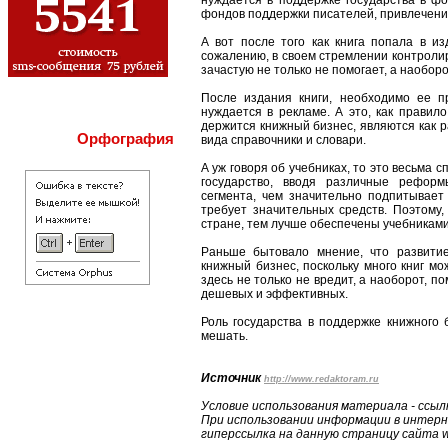
нуждается в поддержке государства в фо
фондов поддержки писателей, привлечени
А вот после того как книга попала в из
сожалению, в своем стремлении контролир
зачастую не только не помогает, а наобор
После издания книги, необходимо ее пр
нуждается в рекламе. А это, как правил
держится книжный бизнес, являются как р
Орфография
вида справочники и словари.
А уж говоря об учебниках, то это весьма 
государство, вводя различные реформ
сегмента, чем значительно подпитывает
требует значительных средств. Поэтому
стране, тем лучше обеспечены учебникам
Раньше бытовало мнение, что развитие
книжный бизнес, поскольку много книг мо
здесь не только не вредит, а наоборот, п
дешевых и эффективных.
Роль государства в поддержке книжного 
мешать.
Источник
http://www.redaktoram.ru
Условие использования материала - ссылк
При использовании информации в интерн
гиперссылка на данную страницу сайта w