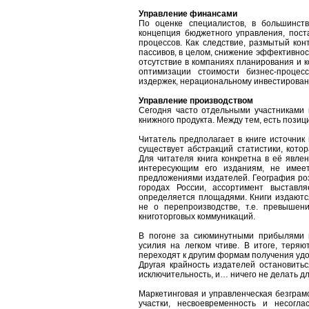
Управление финансами
По оценке специалистов, в большинств
концепция бюджетного управления, пост
процессов. Как следствие, размытый кон
пассивов, в целом, снижение эффективнос
отсутствие в компаниях планирования и 
оптимизации стоимости бизнес-процес
издержек, нерациональному инвестирован
Управление производством
Сегодня часто отдельными участниками 
книжного продукта. Между тем, есть позиц
Читатель предполагает в книге источник
существует абстракций статистики, кото
Для читателя книга конкретна в её явлен
интересующим его изданиям, не имее
предложениями издателей. География ро
городах России, ассортимент выставл
определяется площадями. Книги издаютс
не о перепроизводстве, т.е. превышен
книготорговых коммуникаций.
В погоне за сиюминутными прибылями м
усилия на легком чтиве. В итоге, теряю
переходят к другим формам получения удо
Другая крайность издателей остановитьс
исключительность, и… ничего не делать д
Маркетинговая и управленческая безграм
участки, несвоевременность и несогла