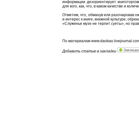
информации дезориентирует книготорговц
для кого, как, что, в каком качестве и кол
Отметим, что, обманув или разочаровав о
и интерес к книге, книжной культуре, обре
«Служенье музе не терпит суеты», но пра
По материалам www.daobao.livejournal.com
Добавить статью в закладки