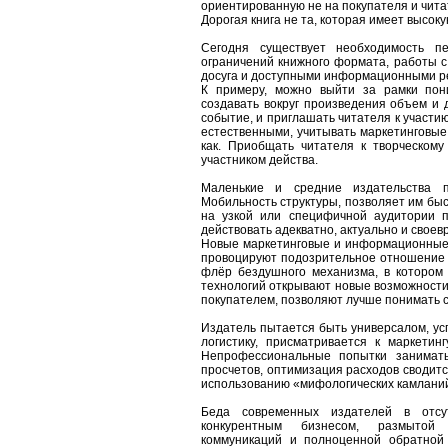
ориентированную не на покупателя и читат
Дорогая книга не та, которая имеет высоку
Сегодня существует необходимость п
ограничений книжного формата, работы с
досуга и доступными информационными р
К примеру, можно выйти за рамки пони
создавать вокруг произведения объем и д
событие, и приглашать читателя к участи
естественными, учитывать маркетинговые 
как. Приобщать читателя к творческому
участником действа.
Маленькие и средние издательства п
Мобильность структуры, позволяет им быс
на узкой или специфичной аудитории п
действовать адекватно, актуально и своев
Новые маркетинговые и информационные
провоцируют подозрительное отношение к
флёр бездушного механизма, в котором 
технологий открывают новые возможности
покупателем, позволяют лучше понимать сво
Издатель пытается быть универсалом, усп
логистику, присматривается к маркетин
Непрофессиональные попытки занимат
просчетов, оптимизация расходов сводится
использованию «мифологических камлани
Беда современных издателей в отсу
конкурентным бизнесом, размытой к
коммуникаций и полноценной обратной 