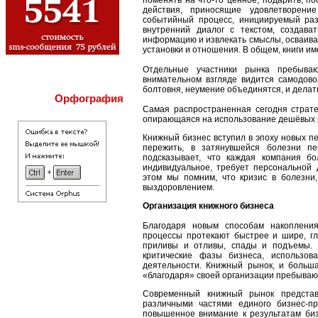
поменять на что-то ценное, подарить, по
действия, приносящие удовлетворени
событийный процесс, инициируемый раз
внутренний диалог с текстом, создава
информацию и извлекать смыслы, осваива
установки и отношения. В общем, книги и
Отдельные участники рынка пребываю
внимательном взгляде видится самодово
болтовня, неумение объединятся, и делат
Орфография
Самая распространенная сегодня страте
опирающаяся на использование дешёвых р
Книжный бизнес вступил в эпоху новых п
пережить, в затянувшейся болезни пе
подсказывает, что каждая компания бо
индивидуальное, требует персональной 
этом мы помним, что кризис в болезни
выздоровлением.
Организация книжного бизнеса
Благодаря новым способам накоплени
процессы протекают быстрее и шире, гл
приливы и отливы, спады и подъемы. 
критические фазы бизнеса, использо
деятельности. Книжный рынок, и больша
«благодаря» своей организации пребываю
Современный книжный рынок представ
различными частями единого бизнес-пр
повышенное внимание к результатам би