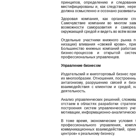
принципов, определению и следовани
мистифицированы и, как следствие, нер
должна осмысленно и осознано развивать
Здоровая компания, как организм сп
Самочувствие компании во многом зави
возможности саморазвития и самореа
окружающей средой и видеть во всём возм
Отдельные участники книжного рынка п
низации) вливания «свежей крови», при
Большинство книжных компаний работаю
бизнес-процессов и открытой систе
профессиональных управленцев.
Управление бизнесом
Издательский и книготорговый бизнес пре
их многообразии. Отношения, построенны
антагонизму, разрушению связей и биз
взаимодействия с клиентом и средой, 
деятельность.
Анализ управленческих решений, сложивши
отстаем в областях разработки стратеги
построения систем управленческого уч
мотивации, информационно-аналитической и 
В тоже время, экономические условия 
профессионального управления, комп
коммуникационных взаимодействий, орие
центров» к реальному бизнесу.