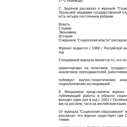
1—2 перевода.
С. Зырянов рассказал о журнале "Соци
Уральской академии государственной слу
есть четыре постоянные рубрики:
Власть
Социум
Экономика
История
О журнале "Социология власти" рассказал
Журнал издается с 1989 г. Российской а
год.
Спецификой журнала является то, что он
ориентирован на политиков, государс
аналитиков, преподавателей, работников
публикует научно-теоретические, ан
социологических исследований.
Е. Мещеркина представляла журнал "
публикующий работы в области социо
выходит один раз в год с 2001 г. Особен
как на русском, так и на английском языке
От журнала "Социология образования" в
рассказал, что журнал существует при 
темам: