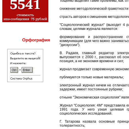
Тощенко выделил такие проблемы, как: от
снижение методологической грамотности
страсть авторов к смешению методологич
"Социологический журнал" (выходит 4 р
словам, целями журнала являются:
формирование и распространение ст
Орфография
коммуникации (для чего важно заниматься
"дискуссии").
В. Радаев, главный редактор электр
выпускается с 2000 г., рассказал об о
позиция, а не экономия времени и сил;
журнал продвигает современную экономи
публикуются только новые материалы;
электронный журнал ничем не отличаетс
задержки, имеет постоянные рубрики;
отныне "Экономическая социология" яв
Журнал "Социология: 4М" представила ег
1991 года. У него узкая целевая г
социологических исследований.
Г. Татарова назвала основные принци
толерантность;