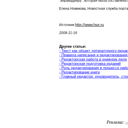
"абракадабру", которая была составлена
Елена Новикова, Новостная служба пор
http://www.hse.ru
Источник
2008-11-16
Другие статьи:
- Текст как объект литературного реда
- Правила написания и редактирования
- Редакторская работа в книжном деле
- Редакторская подготовка изданий
- Роль редактирования в процессе раб
- Редактирование книги
- Главный редактор: руководитель, стра
Реклама:
ht