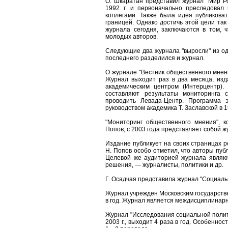
О. Шкаратан представил журнал "Мир Ро
1992 г. и первоначально преследовал
коллегами. Также была идея публиковат
границей. Однако достичь этой цели так
журнала сегодня, заключаются в том,
молодых авторов.
Следующие два журнала "выросли" из о
последнего разделился и журнал.
О журнале "Вестник общественного мнени
Журнал выходит раз в два месяца, из
академическим центром (Интерцентр).
составляют результаты мониторинга с
проводить Левада-Центр. Программа 
руководством академика Т. Заславской в 
"Мониторинг общественного мнения", к
Попов, с 2003 года представляет собой 
Издание публикует на своих страницах р
Н. Попов особо отметил, что авторы пу
Целевой же аудиторией журнала являю
решения, — журналисты, политики и др.
Г. Осадчая представила журнал "Социаль
Журнал учрежден Московским государстве
в год. Журнал является междисциплинар
Журнал "Исследования социальной полит
2003 г., выходит 4 раза в год. Особенно