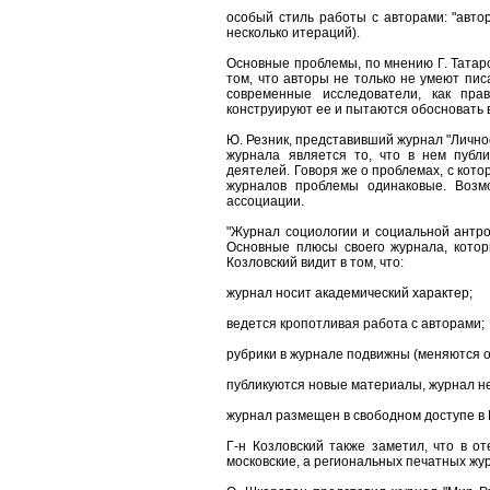
особый стиль работы с авторами: "автор
несколько итераций).
Основные проблемы, по мнению Г. Татаро
том, что авторы не только не умеют пис
современные исследователи, как пр
конструируют ее и пытаются обосновать 
Ю. Резник, представивший журнал "Личнос
журнала является то, что в нем публ
деятелей. Говоря же о проблемах, с кото
журналов проблемы одинаковые. Возмо
ассоциации.
"Журнал социологии и социальной антроп
Основные плюсы своего журнала, котор
Козловский видит в том, что:
журнал носит академический характер;
ведется кропотливая работа с авторами;
рубрики в журнале подвижны (меняются о
публикуются новые материалы, журнал н
журнал размещен в свободном доступе в
Г-н Козловский также заметил, что в 
московские, а региональных печатных жу