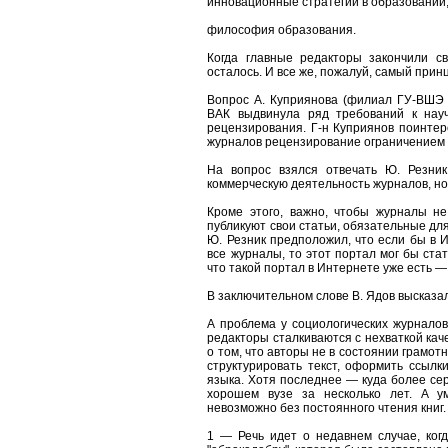
инновационные стратегии в образовании
философия образования.
Когда главные редакторы закончили с
осталось. И все же, пожалуй, самый прин
Вопрос А. Куприянова (филиал ГУ-ВШЭ 
ВАК выдвинула ряд требований к науч
рецензирования. Г-н Куприянов поинтер
журналов рецензирование ограничением 
На вопрос взялся отвечать Ю. Резник
коммерческую деятельность журналов, но
Кроме этого, важно, чтобы журналы не
публикуют свои статьи, обязательные дл
Ю. Резник предположил, что если бы в 
все журналы, то этот портал мог бы ста
что такой портал в Интернете уже есть 
В заключительном слове В. Ядов высказа
А проблема у социологических журналов
редакторы сталкиваются с нехваткой кач
о том, что авторы не в состоянии грамо
структурировать текст, оформить ссылки
языка. Хотя последнее — куда более сер
хорошем вузе за несколько лет. А 
невозможно без постоянного чтения книг.
1 — Речь идет о недавнем случае, ког