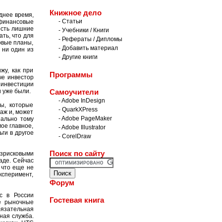
Книжное дело
днее время,
- Статьи
финансовые
есть лишние
- Учебники / Книги
ать, что для
- Рефераты / Дипломы
овые планы,
- Добавить материал
 ни один из
- Другие книги
жу, как при
Программы
че инвестор
е инвестиции
 уже были.
Самоучители
- Adobe InDesign
ы, которые
- QuarkXPress
аж и, может
- Adobe PageMaker
нально тому
ое главное,
- Adobe Illustrator
ьги в другое
- CorelDraw
Поиск по сайту
езрисковыми
аде. Сейчас
 что еще не
ксперимент,
Форум
с в России
Гостевая книга
е рыночные
язательная
ная служба.