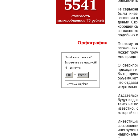
обеспечить 
Те серьезн
были инве
вложения д
деньги. Ско
хорошей сы
согласно к
подобных и
Орфография
Поэтому, е
вложенных 
может полу
мне придет
О сверхпр
приходят и
быть, прив
объему, ко
что отдава
издательст
Издательск
будут изда
таких не о
известно, 
который ещ
Инвестици
совершенн
инструмен
национальн