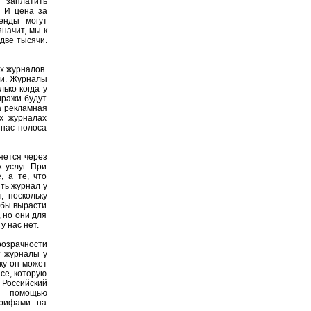
 заплатить
. И цена за
енды могут
начит, мы к
две тысячи.
х журналов.
ти. Журналы
лько когда у
иражи будут
 а рекламная
х журналах
 нас полоса
яется через
 услуг. При
, а те, что
ть журнал у
, поскольку
 бы вырасти
, но они для
у нас нет.
озрачности
т журналы у
дку он может
ce, которую
Российский
с помощью
арифами на