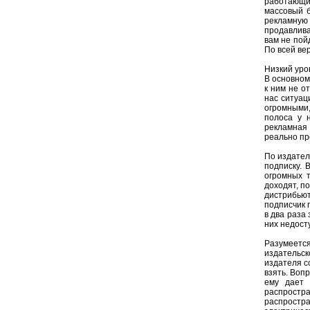
работающи
массовый б
рекламную
продавлива
вам не пой
По всей ве
Низкий уро
В основном
к ним не о
нас ситуац
огромными,
полоса у 
рекламная 
реально пр
По издател
подписку. 
огромных т
доходят, п
дистрибьют
подписчик 
в два раза
них недост
Разумеетс
издательск
издателя с
взять. Воп
ему дает 
распрост
распростр