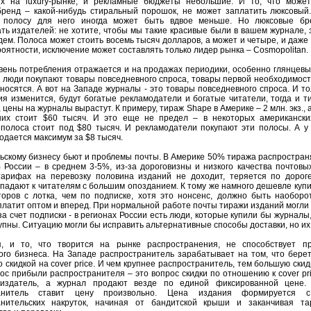
х на luxury-рынке, и рекламные бюджеты небольшие. И то, что может
ренд – какой-нибудь стиральный порошок, не может заплатить люксовый
 полосу для него иногда может быть вдвое меньше. Но люксовые бр
ть издателей: не хотите, чтобы мы такие красивые были в вашем журнале, з
дем. Полоса может стоить восемь тысяч долларов, а может и четыре, и даже 
роятности, исключение может составлять только лидер рынка – Cosmopolitan.
вень потребления отражается и на продажах периодики, особенно глянцевы
 люди покупают товары повседневного спроса, товары первой необходимос
тносятся. А вот на Западе журналы - это товары повседневного спроса. И то
ия изменится, будут богатые рекламодатели и богатые читатели, тогда и т
 цены на журналы вырастут. К примеру, тираж Shape в Америке – 2 млн. экз.,
них стоит $60 тысяч. И это еще не предел – в некоторых американски
полоса стоит под $80 тысяч. И рекламодатели покупают эти полосы. А у
одается максимум за $8 тысяч.
ьскому бизнесу бьют и проблемы почты. В Америке 50% тиража распростран
В России – в среднем 3-5%, из-за дороговизны и низкого качества почтовых
арифах на перевозку половина изданий не доходит, теряется по дороге
опадают к читателям с большим опозданием. К тому же намного дешевле купи
оров с лотка, чем по подписке, хотя это нонсенс, должно быть наоборот
платит оптом и вперед. При нормальной работе почты тиражи изданий могли
 за счет подписки - в регионах России есть люди, которые купили бы журналы
упны. Ситуацию могли бы исправить альтернативные способы доставки, но их 
я, и то, что творится на рынке распространения, не способствует пр
ого бизнеса. На Западе распространитель зарабатывает на том, что бере
о скидкой на cover price. И чем крупнее распространитель, тем большую ски
рос прибыли распространителя – это вопрос скидки по отношению к cover pri
издатель, а журнал продают везде по единой фиксированной цене. 
ранитель ставит цену произвольно. Цена издания формируется 
анительских накруток, начиная от бандитской крыши и заканчивая т