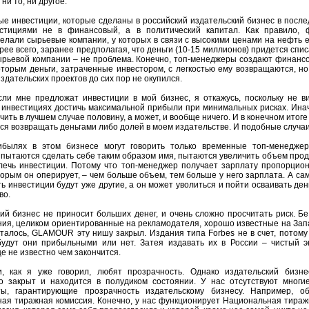
ни то, ни другое.
ые инвестиции, которые сделаны в российский издательский бизнес в после
стициями не в финансовый, а в политический капитал. Как правило, 
елали сырьевые компании, у которых в связи с высокими ценами на нефть 
рее всего, заранее предполагая, что деньги (10-15 миллионов) придется спис
рьевой компании – не проблема. Конечно, топ-менеджеры создают финанс
оторым деньги, затраченные инвестором, с легкостью ему возвращаются, но
здательских проектов до сих пор не окупился.
сли мне предложат инвестиции в мой бизнес, я откажусь, поскольку не ви
инвестициях достичь максимальной прибыли при минимальных рисках. Ина
чить в лучшем случае половину, а может, и вообще ничего. И в конечном итог
ся возвращать деньгами либо долей в моем издательстве. И подобные случаи
ибылях в этом бизнесе могут говорить только временные топ-менеджер
 пытаются сделать себе таким образом имя, пытаются увеличить объем прод
лечь инвестиции. Потому что топ-менеджер получает зарплату пропорцио
торым он оперирует, – чем больше объем, тем больше у него зарплата. А сам
ть инвестиции будут уже другие, а он может уволиться и пойти осваивать ден
во.
ий бизнес не приносит больших денег, и очень сложно просчитать риск. Б
ния, целиком ориентированные на рекламодателя, хорошо известные на Зап
сталось, GLAMOUR эту нишу закрыл. Издания типа Forbes не в счет, потому
будут они прибыльными или нет. Затея издавать их в России – чистый э
е не известно чем закончится.
и, как я уже говорил, любят прозрачность. Однако издательский бизне
о закрыт и находится в полудиком состоянии. У нас отсутствуют многи
ты, гарантирующие прозрачность издательскому бизнесу. Например, об
ая тиражная комиссия. Конечно, у нас функционирует Национальная тираж