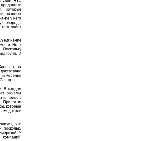
е нужен. НТС
е проданные
й, которые
изированных
какие у него
вую очередь,
 того забот
бъединение
ного. Но, к
 Поскольку
их групп. И
Конечно, на
достаточно
е измерения
Gallup.
и. В каждом
ает объемы
тво полос в
. При этом
сы, которые
кламодатели
начит, что
, поскольку
Америкой. У
 компаний,