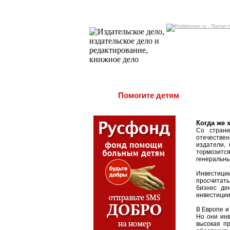
Помогите детям
Когда же 
Со страни
отечестве
издатели,
тормозитс
генеральны
Инвестиции
просчитат
бизнес де
инвестиции
В Европе и
Но они инв
высокая п