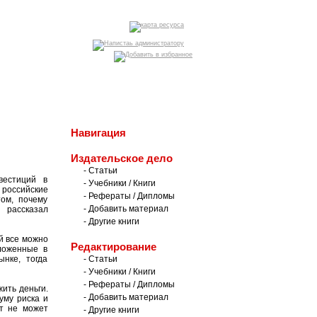
оиск
|
партнеры
Навигация
Издательское дело
- Статьи
вестиций в
- Учебники / Книги
российские
- Рефераты / Дипломы
ом, почему
- Добавить материал
 рассказал
- Другие книги
й все можно
Редактирование
вложенные в
нке, тогда
- Статьи
- Учебники / Книги
- Рефераты / Дипломы
ить деньги.
- Добавить материал
уму риска и
нт не может
- Другие книги