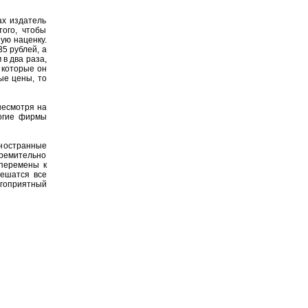
ах издатель
того, чтобы
ную наценку.
5 рублей, а
 в два раза,
, которые он
ые цены, то
 несмотря на
ногие фирмы
ностранные
ремительно
 перемены к
решатся все
гоприятный