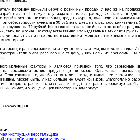
тво и перевозки.
атели половину прибыли берут с розничных продаж. У нас же на продаж
 зарабатывает. Потому что у издателя масса расходных статей, и для 
который и без того не очень богат, продать журнал, нужно сделать минималь
 при себестоимости журнала в 30 рублей отдаешь его распространителю за 3
 этот журнал за 70 рублей. Конечная цена на точке больше оптовой в среднем
ии, так и по Москве. Поэтому естественно, что издатель на этих пяти рублях
одажи, окупить свои расходы не в состоянии. Если же он поднимет отпускн
атятся тиражи.
ой стороны, и распространители стонут от этой системы, им тоже несладко. И
спространители в два раза повышают цену, у них большие проблемы – м
я.
ногочисленные факторы и являются причиной того, что серьезные и
и на российский рынок придут еще не скоро. Однако наш рынок ст
я. Если сравнить то, что было пять лет назад, и нынешнее состояние –
евидны. Может быть, у нас больше не будет кризисов, благополучно раз
 мешающие отрасли развиваться, и тогда в стране сформируется бла
нный климат, и в конце концов инвесторы к нам придут.
ttp://www.arpp.ru
атьи:
тная инструкция верстальщика
ый закон «Об издательском деле»