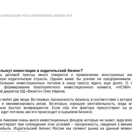
о сайте
|
п
хлынут инвестиции в издательский бизнес?
ц деловой прессы много говорится о привлечении иностранных ин
нную издательскую отрасль. Однако какие бы усилия ни предпринимали 
 больших инвестиционных потоков в нашу прессу ждать еще долго. О т
я формирование благоприятного инвестиционного климата, «НСМИ»
й директор ИД «Венето» Олег Иванов.
 любят две вещи. Во-первых, прозрачность бизнеса, в соответствии с которо
ь и минимизировать риски. Во-вторых, хорошую рентабельность, когда 
ньги быстро возвращаются. Если оба эти фактора присутствуют на ры
 идут потоком, как это происходит в сырьевом бизнесе.
 в Америке очень много инвестиционных фондов, которые не знают, куда влож
естируют при соблюдении этих условий – прозрачность, сведение к миним
рибыль. Издательский бизнес России как сегмент рынка на данный моме