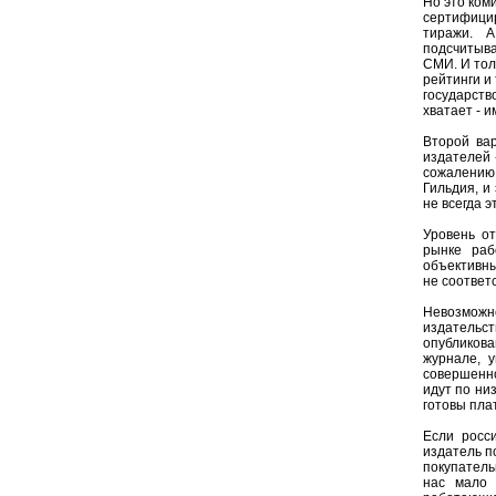
Но это ком
сертифицир
тиражи. А
подсчитыв
СМИ. И тол
рейтинги и
государств
хватает - 
Второй ва
издателей 
сожалению
Гильдия, и
не всегда 
Уровень о
рынке раб
объективны
не соответ
Невозможн
издательс
опубликова
журнале, 
совершенно
идут по ни
готовы пла
Если росс
издатель п
покупатель
нас мало 