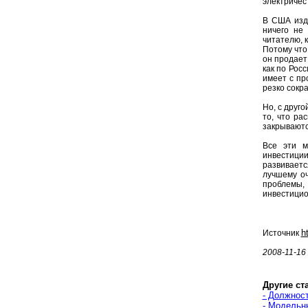
электричес
В США изд
ничего не
читателю, 
Потому что
он продает
как по Росс
имеет с пр
резко сокр
Но, с друг
то, что ра
закрываютс
Все эти м
инвестици
развиваетс
лучшему оч
проблемы,
инвестицио
h
Источник
2008-11-16
Другие ст
- Должнос
- Модельн