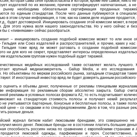
иссия, которая сама себя провозгласила и которой, кроме нее самой, никто н
ует издателей по их желанию, причем сертифицирует напечатанные, а н
 рынку необходима обязательная сертификация проданных тираже
аются по единым стандартам. После чего данные публикуются в специал
ько в этом случае информация, о том, как на самом деле издание продается, 
 т.д., будет достоверной. Инициировать создание этой комиссии может, в пер
о. Для этого нужна воля нашего законодательства. Но у него сейчас и без
им бы с «пивняками» сейчас разобраться.
риант – инициировать создание подобной комиссии может то или иное о
- Гильдия или Союз издателей и распространителей, и прочие, каких у нас м
 Гильдия тоже вряд ли может ратовать о создании подобной комиссии.
 это ни для кого не секрет, представляет интересы определенных издательск
этим издательским группам нужен подобный аудит тиражей.
течественных медийных исследований также оставляет желать лучшего. 
отает крупный медиаизмеритель - Gallup Media, и его исследования 
. Но объективны по меркам российского рынка, западным стандартам таки
ствуют. И иностранный инвестор вряд ли будет доверять данным российского 
о оценить и объемы денег, полученные от рекламы глянцевыми журналам
тве информация по рекламным сборам абсолютно закрыта. Gallup счит
нной рекламы в условных полосах формата А2, то есть подсчитывает количес
умножает на стандартную стоимость полосы и получает некий результат
 не учитываются бартерные, бонусные и бесплатные полосы, а также поло
зкой цене – со скидками и по спецпредложениям. Дело в том, что разные ре
тить разные деньги.
ийский журнал битком набит люксовыми брендами, это совершенно не з
олучил много денег. Люксовые бренды не в состоянии платить большие деньги
ная способность россиян низка по сравнению с европейскими странами и 
продается люксовой одежды, парфюмерии и проч. Соответственно, у